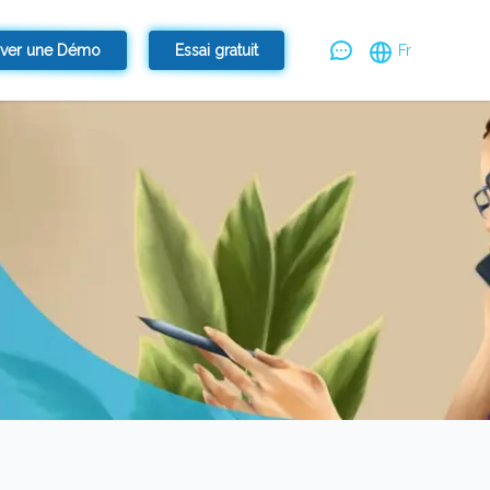
rver une Démo
Essai gratuit
Fr