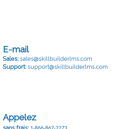
E-mail
Sales
:
sales@skillbuilderlms.com
Support
:
support@skillbuilderlms.com
Appelez
sans frais
:
1-866-867-2273