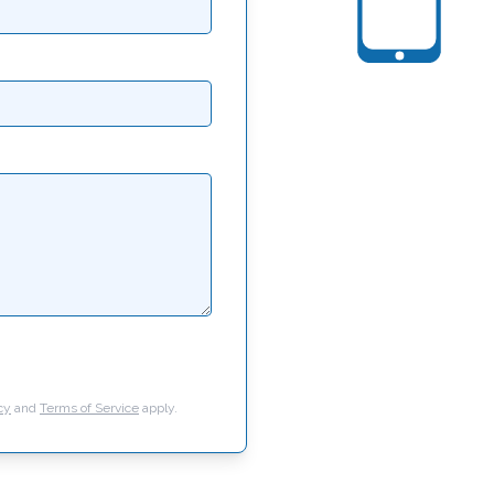
cy
and
Terms of Service
apply.